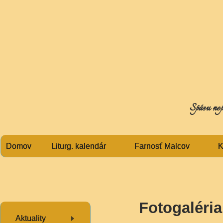
Spásu nep
Domov
Liturg. kalendár
Farnosť Malcov
K
Fotogaléria
Aktuality