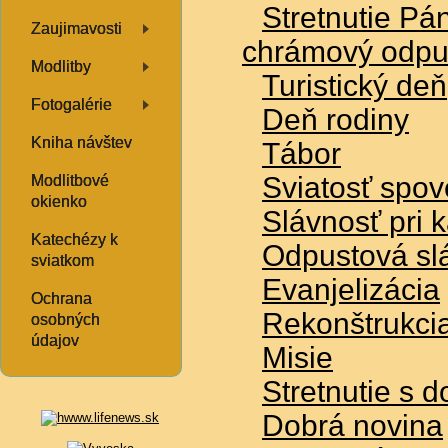
Stretnutie P
Zaujimavosti
chrámový odpu
Modlitby
Turistický deň
Fotogalérie
Deň rodiny
Kniha návštev
Tábor
Sviatosť spov
Modlitbové
okienko
Slávnosť pri 
Katechézy k
Odpustová sl
sviatkom
Evanjelizácia
Ochrana
Rekonštrukci
osobných
údajov
Misie
Stretnutie s 
Dobrá novina