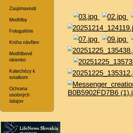
Zaujimavosti
Modlitby
Fotogalérie
Kniha návštev
Modlitbové
okienko
Katechézy k
sviatkom
Ochrana
osobných
údajov