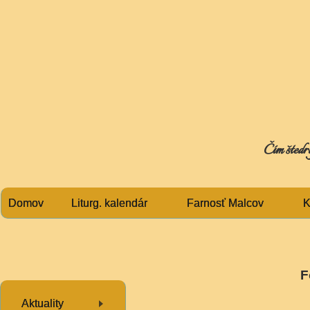
Čím štedre
Domov
Liturg. kalendár
Farnosť Malcov
K
F
Aktuality