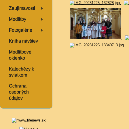
Zaujimavosti
Modlitby
Fotogalérie
Kniha návštev
Modlitbové
okienko
Katechézy k
sviatkom
Ochrana
osobných
údajov