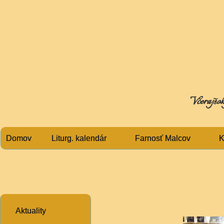
Včerajšok 
Domov
Liturg. kalendár
Farnosť Malcov
K
Aktuality