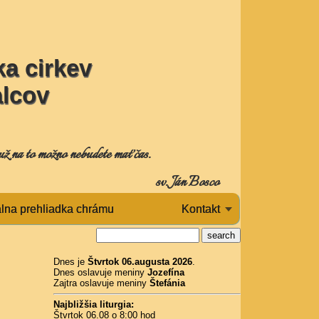
a cirkev
alcov
už na to možno nebudete mať čas.
sv. Ján Bosco
álna prehliadka chrámu
Kontakt
Dnes je
Štvrtok 06.augusta 2026
.
Dnes oslavuje meniny
Jozefína
Zajtra oslavuje meniny
Štefánia
Najbližšia liturgia:
Štvrtok 06.08 o 8:00 hod