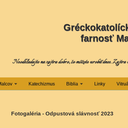
Gréckokatolíck
farnosť M
Neodkladajte na zajtra dobro, čo môžete urobiť dnes. Zajtra 
Malcov
Katechizmus
Biblia
Linky
Vitru
Fotogaléria - Odpustová slávnosť 2023