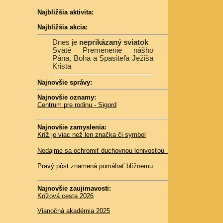
Najbližšia aktivita:
Najbližšia akcia:
Dnes je
neprikázaný sviatok
Sväté Premenenie nášho
Pána, Boha a Spasiteľa Ježiša
Krista
Najnovšie správy:
Najnovšie oznamy:
Centrum pre rodinu - Sigord
Najnovšie zamyslenia:
Kríž je viac než len značka či symbol
Nedajme sa ochromiť duchovnou lenivosťou
Pravý pôst znamená pomáhať blížnemu
Najnovšie zaujimavosti:
Krížová cesta 2026
Vianočná akadémia 2025