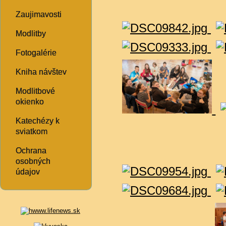
Zaujimavosti
Modlitby
Fotogalérie
Kniha návštev
Modlitbové
okienko
Katechézy k
sviatkom
Ochrana
osobných
údajov