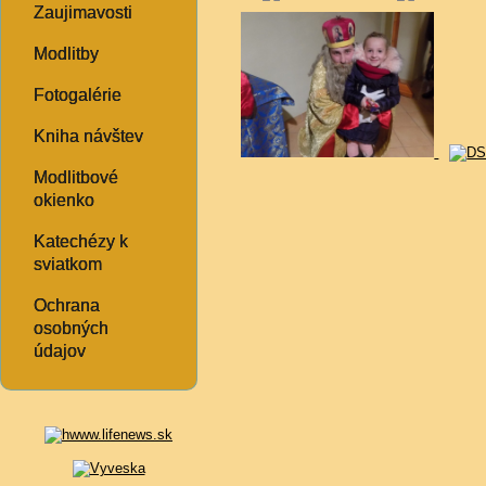
Zaujimavosti
Modlitby
Fotogalérie
Kniha návštev
Modlitbové
okienko
Katechézy k
sviatkom
Ochrana
osobných
údajov