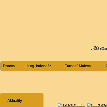
Aké šťasti
Domov
Liturg. kalendár
Farnosť Malcov
K
Aktuality